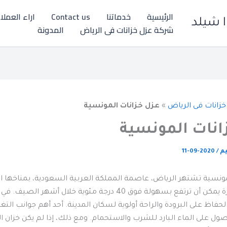
الرئيسية
خدماتنا
Contact us
اراء العملا
ا شيلد
شركة عزل خزانات فى الرياض
المدونة
خزانات فى الرياض
»
عزل خزانات المونسية
انات المونسية
يم
/
2020-09-11
مونسية تشتهر الرياض، عاصمة المملكة العربية السعودية، بمناخها ال
مع درجات حرارة يمكن أن ترتفع بسهولة فوق 40 درجة مئوية خلال أشهر ا
حفاظ على البرودة والراحة أولوية لسكان المدينة. أحد أهم جوانب الت
صول على الماء البارد للشرب والاستحمام. ومع ذلك، إذا لم يكن خزان ا