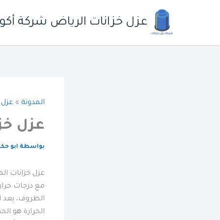
خطي
لى
عزل خزانات الرياض شركة أكو
لمحتوى
المدونة
»
عزل 
عزل خز
بواسطة
ابو حك
عزل خزانات ال
الظروف، يعد ال
الحرارة هو الح