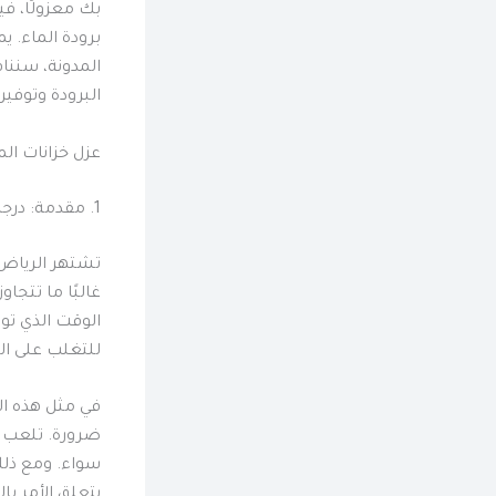
بك معزولًا، ف
برودة الماء. ي
المدونة، سنن
البرودة وتوفير
عزل خزانات ال
1. مقدمة: درجات الحرارة الحارقة في الرياض
تشتهر الرياض، 
الوقت الذي تو
للتغلب على ال
في مثل هذه ال
ضرورة. تلعب خز
سواء. ومع ذل
يتعلق الأمر با