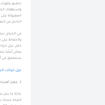
تحقيق وفورات ط
واستهلاك الطاق
المعزولة على 
الناجم عن الت
في الختام، تتط
والحفاظ على ب
خلال عزل خزان
يمكن أيضًا تحق
سنتعمق في أهم
عزل خزانات الي
2. فهم أهمية عزل خزانات المياه
غالبًا ما يتم 
المياه عندما ي