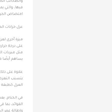
والطحالب الضار
فيها، والتي ي
امتصاص الحرار
عزل خزانات ال
ميزة أخرى لعزل
على درجة حرارة
مثل مبردات ال
يساهم أيضًا في
علاوة على ذلك
يتسبب التعرض 
العزل كطبقة وا
في الختام، يعد
الفوائد، بما في
وإطالة عمر الخ