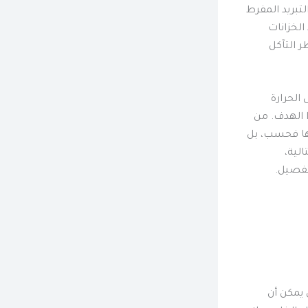
لتبريد المفرط
الخزانات
 التآكل
الحرارة
 الهدف. من
مها فحسب، بل
لية،
تفصيل.
 يمكن أن