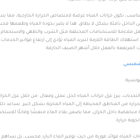
مناسب، تكون خزانات المياه عرضة لامتصاص الحرارة الخارجية، مما يت
ي الداخل دافئة بشكل لا يطاق. هذا لا يضر بجودة المياه وطعمها فح
أقل ملاءمة للاستخدامات المختلفة مثل الشرب والطهي والاستحمام. 
 استهلاك الطاقة اللازمة لتبريد المياه تؤدي إلى ارتفاع فواتير الخدمات
ات المرتفعة بالفعل خلال أشهر الصيف الحارقة.
لشميسي
مونسية
تحديات، يبرز عزل خزانات المياه كحل عملي وفعال. من خلال عزل الخزان
الحرارة من المناطق المحيطة إلى المياه المخزنة بشكل كبير. يساعد ذ
ة منخفضة داخل الخزان، مما يضمن بقاء الماء منعشًا وقابلًا للاستخد
جوية حرارة.
انات المياه فوائد فورية من حيث توفير الماء البارد فحسب، بل يساهم أ