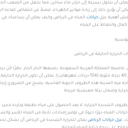
يمكن أن يتحول بسرعة إلى خزان ماء ساخن، مما يجعل من الصعب الح
مكن أن يؤدي ذلك إلى زيادة فواتير الكهرباء، فضلاً عن انخفاض كفاءة ال
اقش أهمية عزل
خزانات
المياه في الرياض وكيف يمكن أن يساعدك في ا
 المال والحفاظ على المياه.
مونسية
عاصمة المملكة العربية السعودية، بصيفها الحار الحار. نظرًا لأن درج
غالبًا ما تتجاوز 40 درجة مئوية (104 درجات فهرنهايت)، يمكن أن تكون الحرارة 
اجه فيه المدينة هذه الظروف الجوية القاسية، يصبح من الضروري إيج
حرارة وضمان بيئة معيشية مريحة.
ظروف الشديدة الحرارة، لا يعد الحصول على مياه نظيفة وباردة مجرد ر
انات المياه دورًا حيويًا في توفير إمدادات ثابتة من المياه للأسر وال
ك،
عزل خزانات الرياض
يمكن للحرارة الشديدة في الرياض أن تشكل تحديًا 
لحفاظ على درجة حرارة المياه المخزنة.