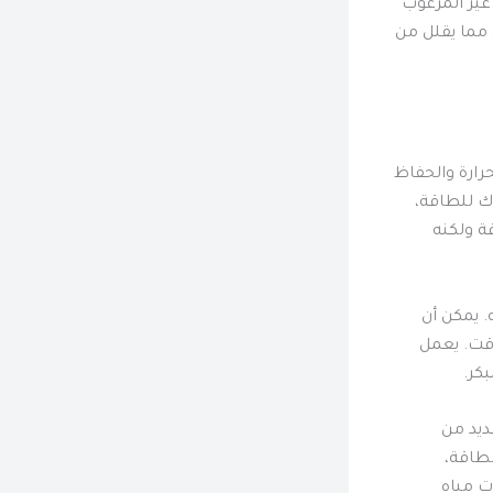
 غير المرغوب
 مما يقلل من
حرارة والحفاظ
اك للطاقة،
ة ولكنه
. يمكن أن
وقت. يعمل
كر.
عديد من
لطاقة،
ت مياه