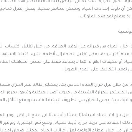
ة. تخلق الحرارة الشديدة في الرياض بيئة مثالية لتكاثر هذه الكائنات
مكن أن تلوث إمدادات المياه وتشكل مخاطر صحية. يعمل العزل كحاجز،
ة ويمنع نمو هذه الملوثات.
مونسية
 خزان المياه هي قدراته على توفير الطاقة. من خلال تقليل اكتساب ال
 مياه أكثر برودة، يمكن تقليل الحاجة إلى أنظمة التبريد كثيفة الاستهل
مياه أو مكيفات الهواء. هذا لا يساعد فقط على خفض استهلاك الطاق
 توفير التكاليف على المدى الطويل.
، من خلال عزل خزان المياه الخاص بك، يمكنك إطالة عمر الخزان نفسه
المستمر للحرارة الشديدة في حدوث أضرار هيكلية وتدهور بمرور ال
قية، حيث يحمي الخزان من الظروف البيئية القاسية ويمنع التآكل المب
 عزل خزانات المياه استثمارًا عمليًا وأساسيًا في مناخ الرياض. يوفر ال
 ذلك الحفاظ على درجة حرارة ثابتة للمياه، ومنع نمو البكتيريا، وتوفير ا
زان. من خلال إعطاء الأولوية لعزل خزانات المياه، يمكنك ضمان إمدادا