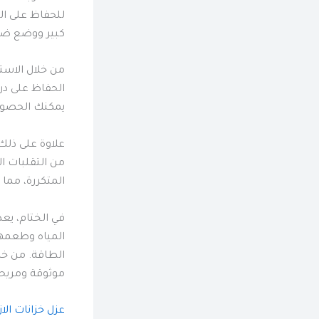
للحفاظ على الم
كبير ووضع ضغ
من خلال الاستث
الحفاظ على درج
يمكنك الحصول 
علاوة على ذلك
من التقلبات ا
المتكررة، مما 
في الختام، يعد
المياه وطعمها
الطاقة. من خل
موثوقة ومريحة
عزل خزانات الاز