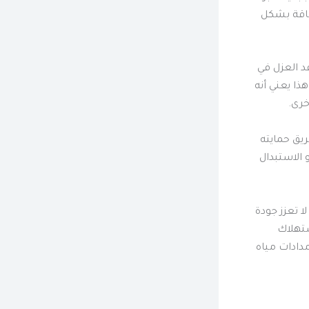
لطاقة بشكل
د العزل في
ذا يعني أنه
خرى.
يق حمايته
 الاستبدال
ا تعزز جودة
ستهلاك
دادات مياه