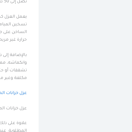
تصل إلى 50 درجة مئوية خلال أشهر الصيف، من الضروري فهم أهمية عزل خزان المياه الخاص بك.
يعمل العزل كحا
تسخين المياه د
الساخن على جو
حرارة غير مريح
بالإضافة إلى ذ
وانكماشه، مما 
تشققات أو حتى
مكلفة وغير مر
عزل خزانات الح
عزل خزانات ال
علاوة على ذلك،
المطلوبة. عندم