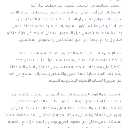
. الأنواع الشائعة من الأشياء الثمينة التي تتطلب عزلًا آمنًا
المجوهرات هي أحد الأنواع الشائعة من القيم التي تتطلب العزلة الآمنة.
سواء كانت خواتم الماس أو القلائد الذهبية أو الأحجار الكريمة،
عزل
خزانات الرياض
غالبًا ما تكون المجوهرات صغيرة الحجم وقابلة للحمل
وذات قيمة عالية. يتضمن عزل المجوهرات بأمان تخزينها في خزنة آمنة أو
صندوق ودائع، بعيدًا عن أعين المتطفلين واللصوص المحتملين.
تعد الإلكترونيات، مثل أجهزة الكمبيوتر المحمولة والهواتف الذكية
والأجهزة اللوحية، أيضًا عناصر قيمة تتطلب عزلًا آمنًا. لا تحتوي هذه
الأجهزة على معلومات شخصية فحسب، بل قد يكون استبدالها مكلفًا
أيضًا. يعد تنفيذ حماية كلمة المرور والتشفير وإمكانيات المسح عن بُعد
أمرًا ضروريًا لحماية الأشياء الإلكترونية الثمينة.
المستندات والهوية الشخصية هي فئة أخرى من الأشياء الثمينة التي
تتطلب عزلًا آمنًا. تحتوي جوازات السفر وبطاقات الضمان الاجتماعي
وشهادات الميلاد والسجلات المالية على معلومات حساسة يمكن أن
تؤدي، في حالة اختراقها، إلى سرقة الهوية أو الاحتيال. يعد الاحتفاظ بهذه
المستندات في مكان آمن مقاوم للحريق ومقاوم للماء أمرًا بالغ الأهمية