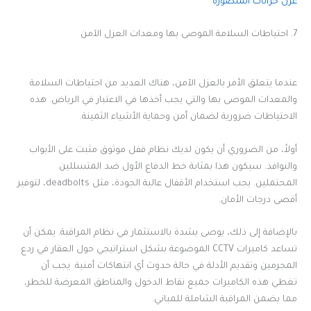
عزل خزانات المنصورة
7. احتياطات السلامة الموصى بها ومعدات العزل الآمن
عندما يتعلق الأمر بالعزل الآمن، هناك العديد من احتياطات السلامة
والمعدات الموصى بها والتي يجب أخذها في الاعتبار في الرياض. هذه
الاحتياطات ضرورية لضمان أمن وحماية الأشياء الثمينة.
أولاً، من الضروري أن يكون لديك نظام قفل موثوق مثبت على الأبواب
والنوافذ. سيكون هذا بمثابة خط الدفاع الأول ضد المتسللين
المحتملين. يجب استخدام الأقفال عالية الجودة، مثل deadbolts، لتوفير
أقصى درجات الأمان.
بالإضافة إلى ذلك، يوصى بشدة بالاستثمار في نظام المراقبة. يمكن أن
تساعد كاميرات CCTV الموضوعة بشكل استراتيجي حول العقار في ردع
المجرمين وتقديم الأدلة في حالة حدوث أي انتهاكات أمنية. يجب أن
تغطي هذه الكاميرات جميع نقاط الدخول والمناطق المعرضة للخطر،
مما يضمن المراقبة الشاملة للمباني.