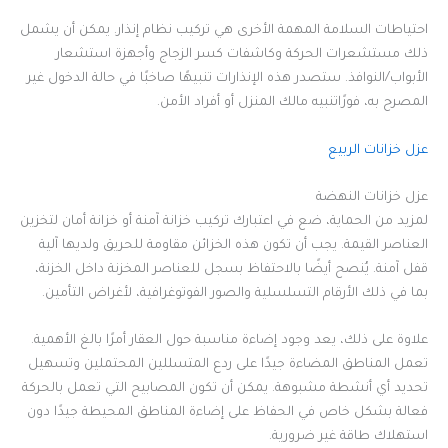
احتياطات السلامة المهمة الأخرى هي تركيب نظام إنذار. يمكن أن يشمل
ذلك مستشعرات الحركة وكاشفات كسر الزجاج وأجهزة استشعار
الأبواب/النوافذ. ستصدر هذه الإنذارات تنبيهًا صاخبًا في حالة الدخول غير
المصرح به، فورًاتنبيه مالك المنزل أو أفراد الأمن.
عزل خزانات الربيع
عزل خزانات النهضة
لمزيد من الحماية، ضع في اعتبارك تركيب خزانة آمنة أو خزانة أمان لتخزين
العناصر القيمة. يجب أن تكون هذه الخزائن مقاومة للحريق ولديها آلية
قفل آمنة. يُنصح أيضًا بالاحتفاظ بسجل للعناصر المخزنة داخل الخزنة،
بما في ذلك الأرقام التسلسلية والصور الفوتوغرافية، لأغراض التأمين.
علاوة على ذلك، يعد وجود إضاءة مناسبة حول العقار أمرًا بالغ الأهمية.
تعمل المناطق المضاءة جيدًا على ردع المتسللين المحتملين وتسهيل
تحديد أي أنشطة مشبوهة. يمكن أن تكون المصابيح التي تعمل بالحركة
فعالة بشكل خاص في الحفاظ على إضاءة المناطق المحيطة جيدًا دون
استهلاك طاقة غير ضرورية.