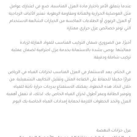
عندما يتعلق الأمر باختيار مادة العزل المناسبة، ضع في اعتبارك عوامل
مثل الموصلية الحرارية والمتانة ومقاومة الرطوبة. تعتبر الألياف الزجاجية
أو العزل الرغوي أو الطلاءات العاكسة من الخيارات الشائعة الاستخدام
التي توفر خصائص عزل حراري ممتازة.
أخيرًا، من الضروري ضمان التركيب المناسب للمواد العازلة لزيادة
فعاليتها. يوصى بشدة بالاستعانة بخدمة عزل احترافية لضمان عملية
تركيب شاملة ودقيقة.
في الختام، يعد الاستثمار في العزل المناسب لخزانات المياه في الرياض
قرارًا حكيمًا للحفاظ على الكفاءة المثلى وتقليل التكاليف التشغيلية. من
خلال اتخاذ هذه الخطوة، يمكنك الاستمتاع بدرجات حرارة ثابتة للمياه
وتوفير الطاقة وعمر أطول لخزان المياه الخاص بك. لذلك، لا تغفل أهمية
العزل واتخذ الخطوات اللازمة لحماية إمدادات المياه الخاصة بك اليوم.
عزل خزانات النهضة